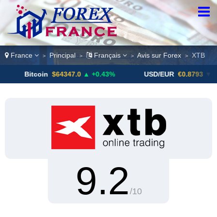
France
Principal
Français
Avis sur Forex
XTB
>
>
>
>
coin
$64347.0
▲ +0.43%
USD/EUR
€0.8793
▼
US
9.2
/10