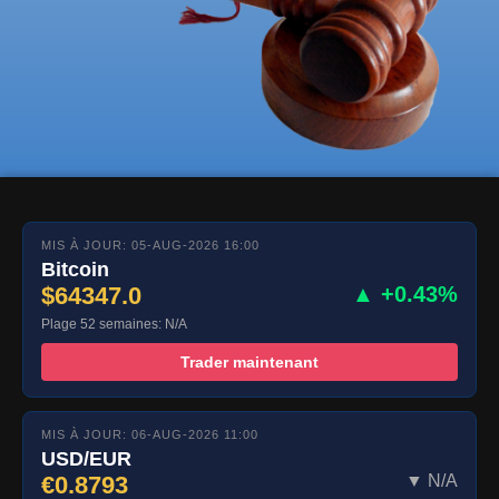
MIS À JOUR: 05-AUG-2026 16:00
Bitcoin
$64347.0
▲ +0.43%
Plage 52 semaines: N/A
Trader maintenant
MIS À JOUR: 06-AUG-2026 11:00
USD/EUR
€0.8793
▼ N/A