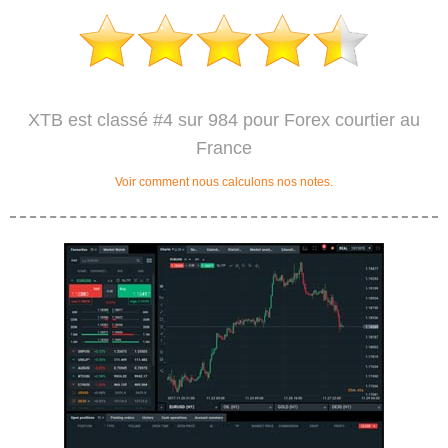
XTB est classé #4 sur 984 pour Forex courtier au
France
Voir comment nous calculons nos notes.