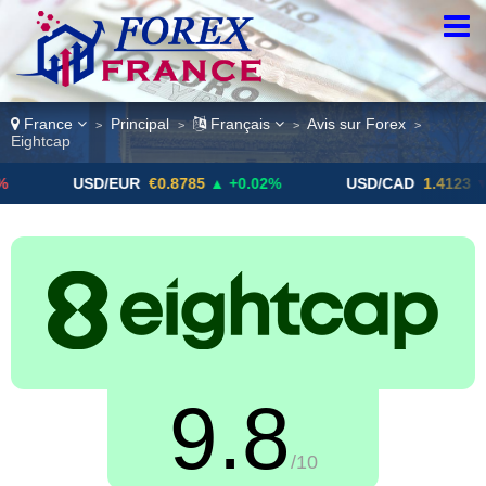
France
Principal
Français
Avis sur Forex
>
>
>
>
Eightcap
USD/EUR
€0.8785
▲ +0.02%
USD/CAD
1.4123
▼ -0.01
9.8
/10