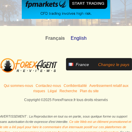
Français
English
France
Changez le pays
Qui sommes-nous
Contactez-nous
Confidentialité
Avertissement relatif aux
risques
Légal
Recherche
Plan du site
Copyright ©2025 ForexFrance.fr tous droits réservés
AVERTISSEMENT : La Reproduction en tout ou en partie, sous quelque forme ou support
sans autorisation écrite expresse d’est interdite.
Ce site Web est un élément promotionnel et
le site a été payé pour faire le commentaire d’un internaute positif sur ces plateformes de