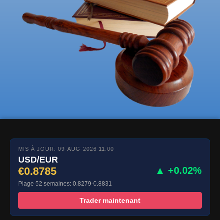
MIS À JOUR: 09-AUG-2026 11:00
USD/EUR
€0.8785
▲ +0.02%
Plage 52 semaines: 0.8279-0.8831
Trader maintenant