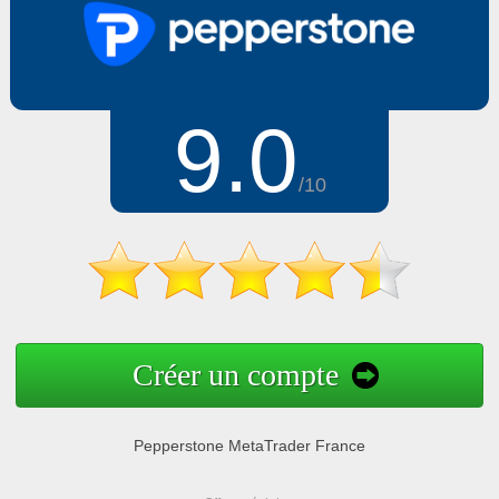
9.0
/10
Créer un compte
Pepperstone MetaTrader France