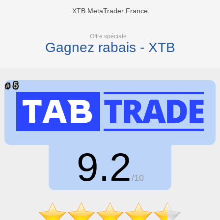
XTB MetaTrader France
Offre spéciale
Gagnez rabais - XTB
9.2
/10