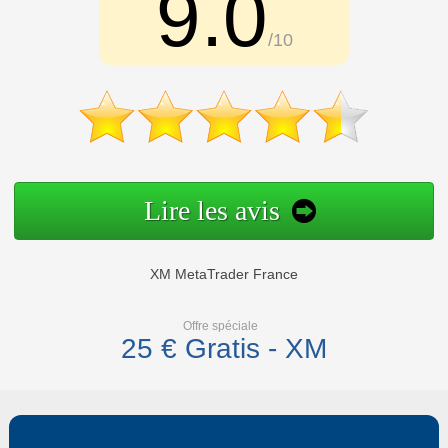
9.0
/10
Lire les avis
XM MetaTrader France
Offre spéciale
25 € Gratis - XM