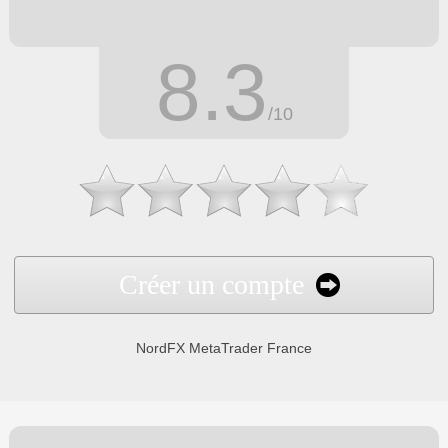
8.3
/10
Créer un compte
NordFX MetaTrader France