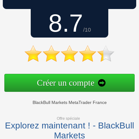
8.7
/10
Créer un compte
BlackBull Markets MetaTrader France
Offre spéciale
Explorez maintenant ! - BlackBull
Markets