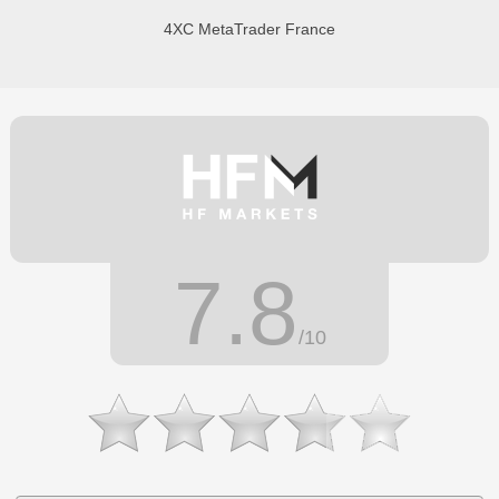
4XC MetaTrader France
7.8
/10