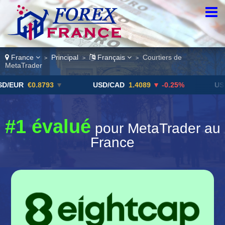
France
Principal
Français
Courtiers de
>
>
>
MetaTrader
R
€0.8793
▼
USD/CAD
1.4089
▼ -0.25%
USD/JPY
#1 évalué
pour MetaTrader au
France