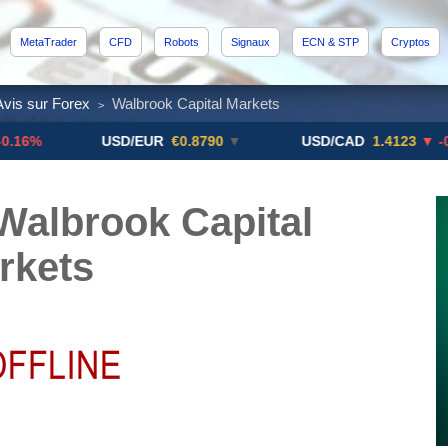
MetaTrader
CFD
Robots
Signaux
ECN & STP
Cryptos
Avis sur Forex
Walbrook Capital Markets
>
USD/EUR
€0.8790
▼
USD/CAD
1.4123
▼ -0.01%
Walbrook Capital
rkets