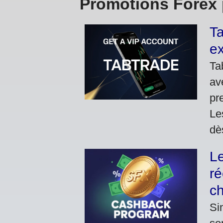
Promotions Forex 
Ta
ex
Ta
av
pr
Le
dè
L
ré
c
Si