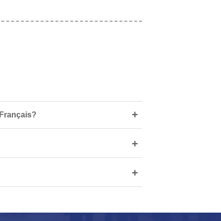
+
 Français?
+
+