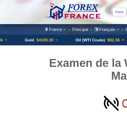
Forex
France
Principal
Français
>
>
>
Gold
$4180.30
▼
Oil (WTI Crude)
$82.36
▼ -0.16%
Examen de la 
Ma