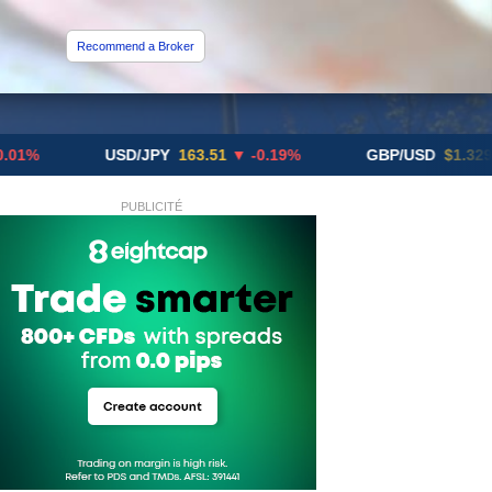
Recommend a Broker
USD/JPY
163.51
▼ -0.19%
GBP/USD
$1.3291
▼ -0.
PUBLICITÉ