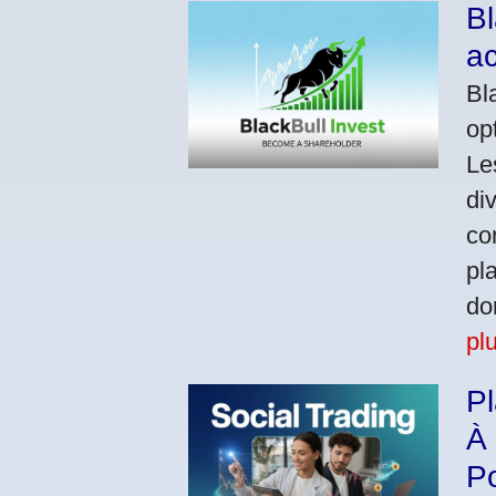
Bl
ac
Bl
op
Le
di
co
pl
do
pl
Pl
À 
Po