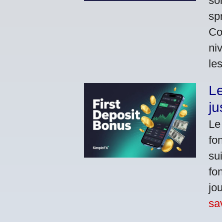
so
sp
Co
ni
le
Le
ju
Le
fo
su
fo
jo
sa