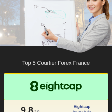
Top 5 Courtier Forex France
Eightcap
9.8
/10
lien vers le site