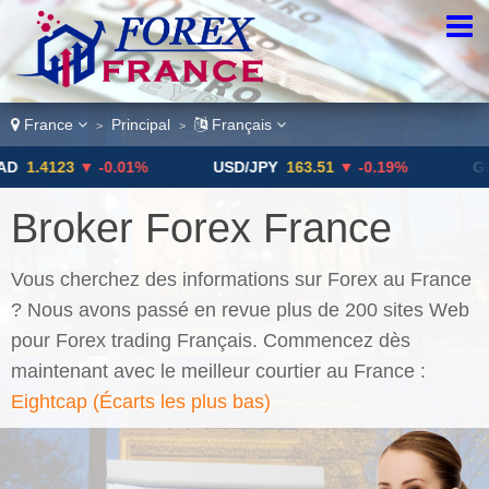
France
Principal
Français
>
>
3
▼ -0.01%
USD/JPY
163.51
▼ -0.19%
GBP/USD
$
Broker Forex France
Vous cherchez des informations sur Forex au France
? Nous avons passé en revue plus de 200 sites Web
pour Forex trading Français. Commencez dès
maintenant avec le meilleur courtier au France :
Eightcap (Écarts les plus bas)