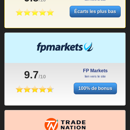
Écarts les plus bas
FP Markets
9.7
/10
lien vers le site
100% de bonus