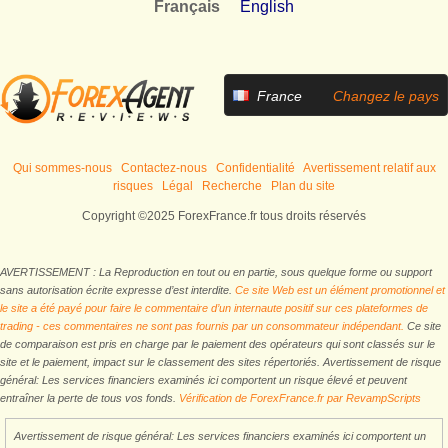
Français
English
France
Changez le pays
Qui sommes-nous
Contactez-nous
Confidentialité
Avertissement relatif aux
risques
Légal
Recherche
Plan du site
Copyright ©2025 ForexFrance.fr tous droits réservés
AVERTISSEMENT : La Reproduction en tout ou en partie, sous quelque forme ou support
sans autorisation écrite expresse d’est interdite.
Ce site Web est un élément promotionnel et
le site a été payé pour faire le commentaire d’un internaute positif sur ces plateformes de
trading - ces commentaires ne sont pas fournis par un consommateur indépendant.
Ce site
de comparaison est pris en charge par le paiement des opérateurs qui sont classés sur le
site et le paiement, impact sur le classement des sites répertoriés. Avertissement de risque
général: Les services financiers examinés ici comportent un risque élevé et peuvent
entraîner la perte de tous vos fonds.
Vérification de ForexFrance.fr par RevampScripts
Avertissement de risque général: Les services financiers examinés ici comportent un