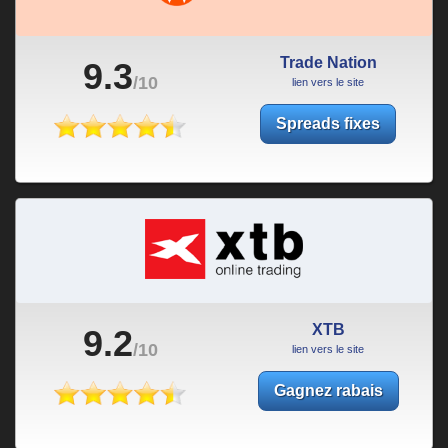
Trade Nation
9.3
/10
lien vers le site
Spreads fixes
XTB
9.2
/10
lien vers le site
Gagnez rabais