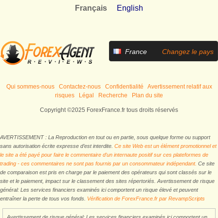
Français
English
France
Changez le pays
Qui sommes-nous
Contactez-nous
Confidentialité
Avertissement relatif aux
risques
Légal
Recherche
Plan du site
Copyright ©2025 ForexFrance.fr tous droits réservés
AVERTISSEMENT : La Reproduction en tout ou en partie, sous quelque forme ou support
sans autorisation écrite expresse d’est interdite.
Ce site Web est un élément promotionnel et
le site a été payé pour faire le commentaire d’un internaute positif sur ces plateformes de
trading - ces commentaires ne sont pas fournis par un consommateur indépendant.
Ce site
de comparaison est pris en charge par le paiement des opérateurs qui sont classés sur le
site et le paiement, impact sur le classement des sites répertoriés. Avertissement de risque
général: Les services financiers examinés ici comportent un risque élevé et peuvent
entraîner la perte de tous vos fonds.
Vérification de ForexFrance.fr par RevampScripts
Avertissement de risque général: Les services financiers examinés ici comportent un