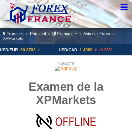
France
Principal
Français
Avis sur Forex
>
>
>
>
XPMarkets
R
€0.8793
▼
USD/CAD
1.4089
▼ -0.25%
USD/JPY
PUBLICITÉ
Examen de la
XPMarkets