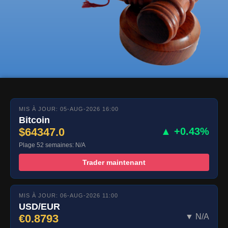
MIS À JOUR: 05-AUG-2026 16:00
Bitcoin
$64347.0
▲ +0.43%
Plage 52 semaines: N/A
Trader maintenant
MIS À JOUR: 06-AUG-2026 11:00
USD/EUR
€0.8793
▼ N/A