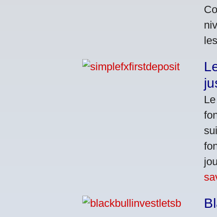
Co
ni
le
Le
ju
Le
fo
su
fo
jo
sa
Bl