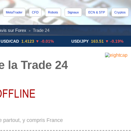
MetaTrader
CFD
Robots
Signaux
ECN & STP
Cryptos
Avis sur Forex
Trade 24
>
AD
1.4123
▼ -0.01%
USD/JPY
163.51
▼ -0.19%
GB
 la Trade 24
e partout, y compris France