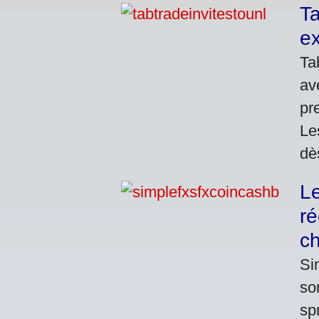
Ta
ex
Ta
av
pr
Le
dè
L
ré
c
Si
so
sp