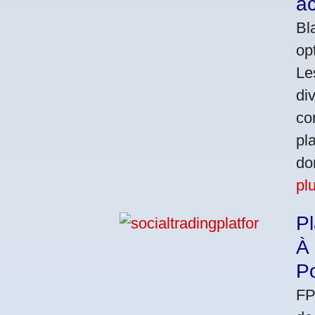
ac
Bl
op
Le
di
co
pl
do
pl
Pl
À 
Po
FP