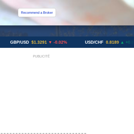
Recommend a Broker
P/USD
$1.3291
▼ -0.02%
USD/CHF
0.8189
▲ +0.05%
PUBLICITÉ