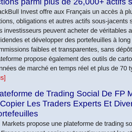
tions parmi plus de 26,000+ actifs
ackBull Invest offre aux Français un accès à pl
tions, obligations et autres actifs sous-jacent
s investisseurs peuvent acheter de véritables 
videndes et développer des portefeuilles à lon
mmissions faibles et transparentes, sans dépô
ateforme propose également des outils de cart
nnées de marché en temps réel et plus de 70 t
us]
ateforme de Trading Social De FP M
Copier Les Traders Experts Et Diver
rtefeuilles
 Markets propose une plateforme de trading soc