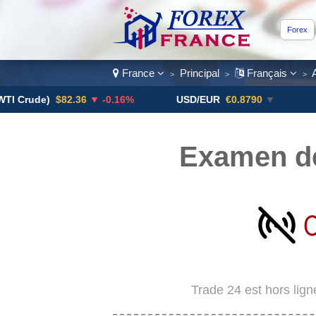
Forex
France
Principal
Français
>
>
>
de)
$82.36
▼ -0.16%
USD/EUR
€0.8790
▼
USD/C
Examen de
Trade 24 est hors lign