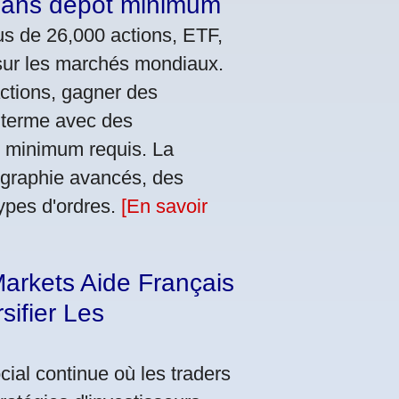
 sans dépôt minimum
us de 26,000 actions, ETF,
s sur les marchés mondiaux.
actions, gagner des
g terme avec des
t minimum requis. La
ographie avancés, des
ypes d'ordres.
[En savoir
arkets Aide Français
sifier Les
ial continue où les traders