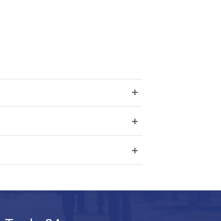
+
+
+