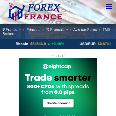
France
Principal
Français
Avis sur Forex
TMS
>
>
>
>
Brokers
Bitcoin
$64846.0
▲ +0.48%
USD/EUR
€0.8793
▼
PUBLICITÉ