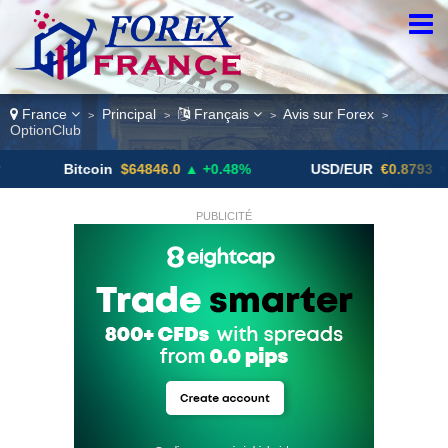
France
Principal
Français
Avis sur Forex
>
>
>
>
OptionClub
Bitcoin
$64846.0
▲ +0.48%
USD/EUR
€0.8793
▼
PUBLICITÉ