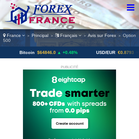
France
Principal
Français
Avis sur Forex
Option
>
>
>
>
500
Bitcoin
$64846.0
▲ +0.48%
USD/EUR
€0.8793
▼
PUBLICITÉ