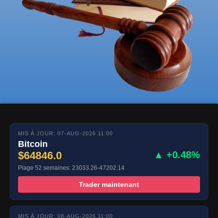
MIS À JOUR: 07-AUG-2026 11:00
Bitcoin
$64846.0
▲ +0.48%
Plage 52 semaines: 23033.26-47202.14
Trader maintenant
MIS À JOUR: 08-AUG-2026 11:00