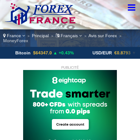
France
Principal
Français
Avis sur Forex
>
>
>
>
MoneyForex
coin
$64347.0
▲ +0.43%
USD/EUR
€0.8793
▼
US
PUBLICITÉ