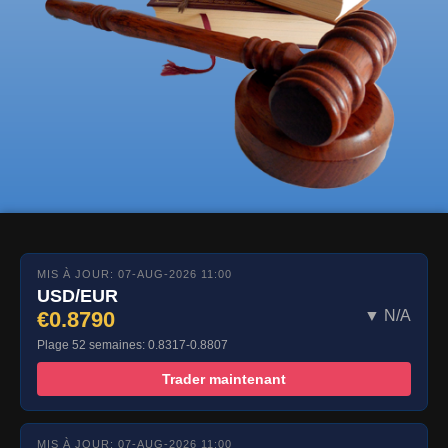
MIS À JOUR: 07-AUG-2026 11:00
USD/EUR
€0.8790
▼ N/A
Plage 52 semaines: 0.8317-0.8807
Trader maintenant
MIS À JOUR: 07-AUG-2026 11:00