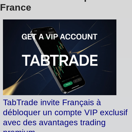
France
TabTrade invite Français à
débloquer un compte VIP exclusif
avec des avantages trading