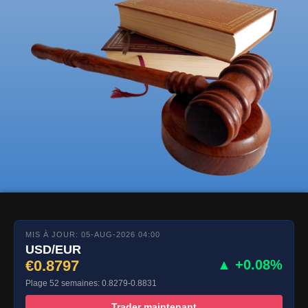
MIS À JOUR: 05-AUG-2026 04:00
USD/EUR
€0.8797
▲ +0.08%
Plage 52 semaines: 0.8279-0.8831
Trader maintenant