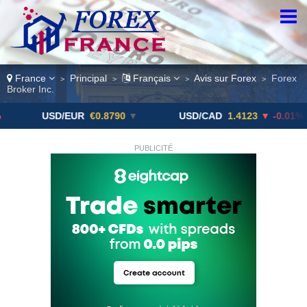
France
Principal
Français
Avis sur Forex
Forex
>
>
>
>
Broker Inc.
USD/EUR
€0.8790
▼
USD/CAD
1.4123
▼ -0.01%
U
PUBLICITÉ