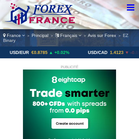
France
Principal
Français
Avis sur Forex
EZ
>
>
>
>
Binary
UR
€0.8785
▲ +0.02%
USD/CAD
1.4123
▼ -0.01%
PUBLICITÉ