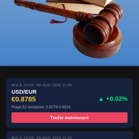
MIS À JOUR: 09-AUG-2026 11:00
USD/EUR
€0.8785
▲ +0.02%
Plage 52 semaines: 0.8279-0.8831
Trader maintenant
MIS À JOUR: 09-AUG-2026 11:00