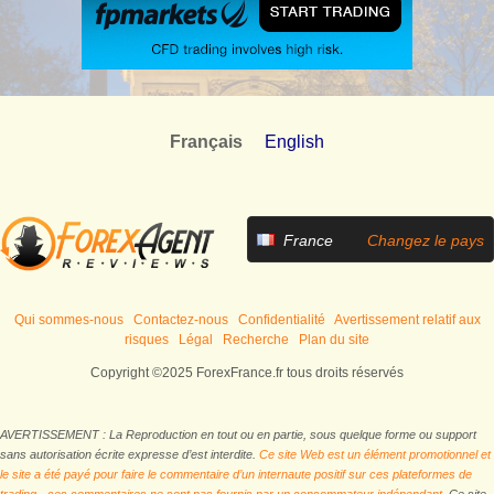
Français
English
France
Changez le pays
Qui sommes-nous
Contactez-nous
Confidentialité
Avertissement relatif aux
risques
Légal
Recherche
Plan du site
Copyright ©2025 ForexFrance.fr tous droits réservés
AVERTISSEMENT : La Reproduction en tout ou en partie, sous quelque forme ou support
sans autorisation écrite expresse d’est interdite.
Ce site Web est un élément promotionnel et
le site a été payé pour faire le commentaire d’un internaute positif sur ces plateformes de