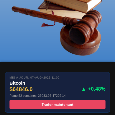
MIS À JOUR: 07-AUG-2026 11:00
Bitcoin
$64846.0
▲ +0.48%
Plage 52 semaines: 23033.26-47202.14
Trader maintenant