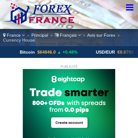
France
Principal
Français
Avis sur Forex
>
>
>
>
Currency House
Bitcoin
$64846.0
▲ +0.48%
USD/EUR
€0.8793
▼
PUBLICITÉ